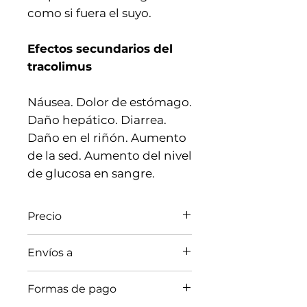
como si fuera el suyo.
Efectos secundarios del
tracolimus
Náusea. Dolor de estómago.
Daño hepático. Diarrea.
Daño en el riñón. Aumento
de la sed. Aumento del nivel
de glucosa en sangre.
Precio
El precio puede variar según
Envíos a
el país de entrega. En la
sección del medicamento
Argentina (Buenos Aires),
Formas de pago
seleccione el país de entrega
Bolivia, Brasil, Colombia