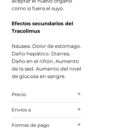
aceptar el nuevo órgano
como si fuera el suyo.
Efectos secundarios del
Tracolimus
Náusea. Dolor de estómago.
Daño hepático. Diarrea.
Daño en el riñón. Aumento
de la sed. Aumento del nivel
de glucosa en sangre.
Precio
El precio varia de acuerdo al
Envíos a
país de entrega.
Si desea mas información
Argentina (Buenos Aires),
Formas de pago
comuníquese vía
llamada
Bolivia, Brasil, Colombia