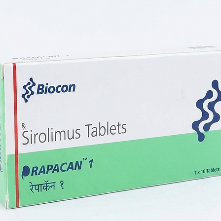
Beneficios:
Eficacia Proba
Terapia Dirigi
mutación del 
Efectos Secund
Fatiga, leucocito
intervalo QT, dia
dolor articular, 
disnea, aumento 