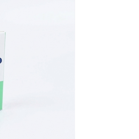
da en estudios clínicos.
da para pacientes con
gen IDH1.
arios
sis, prolongación del
rrea, náuseas, mucositis,
fiebre, erupción cutánea,
de bilirrubina, edema.