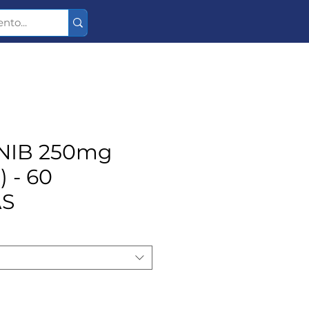
NIB 250mg
) - 60
AS