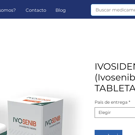
 somos?
Contacto
Blog
IVOSIDE
(Ivosenib
TABLET
País de entrega
*
Elegir
Cantidad
*