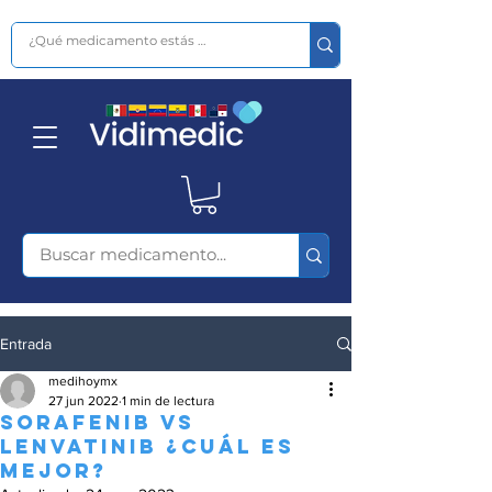
Entrada
medihoymx
27 jun 2022
1 min de lectura
Sorafenib vs
Lenvatinib ¿Cuál es
mejor?