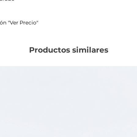
Cómo funciona 
ión "Ver Precio"
La Octreotida es 
una sustancia q
encuentra en el
los efectos de c
Productos similares
hormona del cre
el sangrado de la
contraer (estrec
Efectos secunda
Diarrea. Dolor
abdominal. Náuse
cia. Dolor de ca
glucosa en sangr
biliares. Reacció