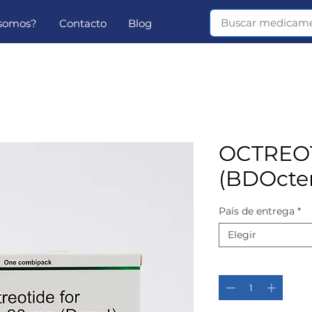
 somos?
Contacto
Blog
OCTREO
(BDOcteri
País de entrega
*
Elegir
Cantidad
*