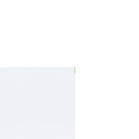
la Octreotida
similar a la somatostatina,
ue normalmente se
 cuerpo humano que inhibe
iertas hormonas como la
cimiento. También reduce
 tubería de alimentos al
har) los vasos sanguíneos.
Novedad
rios de la Octreotida
a. Estreñimiento. Flatulen
beza. Aumento del nivel de
e. Cálculos
n en el lugar de inyección.