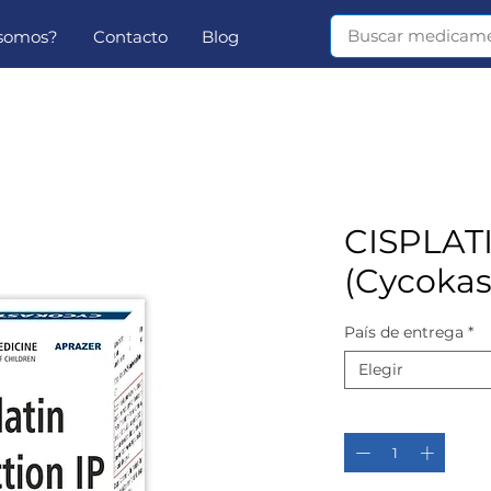
 somos?
Contacto
Blog
CISPLAT
(Cycokast
País de entrega
*
Elegir
Cantidad
*