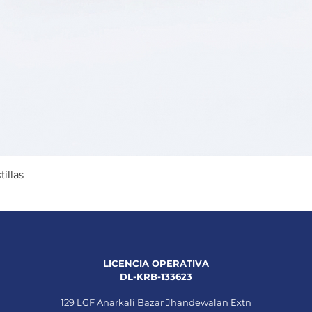
Vista rápida
illas
LICENCIA OPERATIVA
DL-KRB-133623
129 LGF Anarkali Bazar Jhandewalan Extn