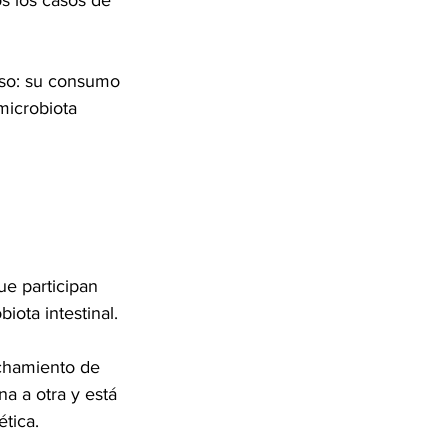
s los casos de 
iso: su consumo 
microbiota 
ue participan 
ota intestinal.
echamiento de 
a a otra y está 
ética.