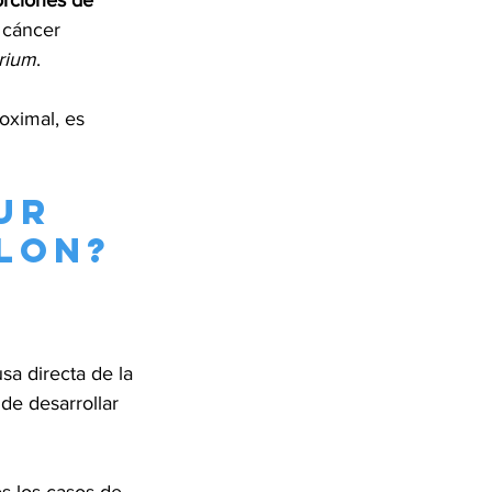
rciones de 
 cáncer 
erium
.
oximal, es 
ur 
lon?
sa directa de la 
de desarrollar 