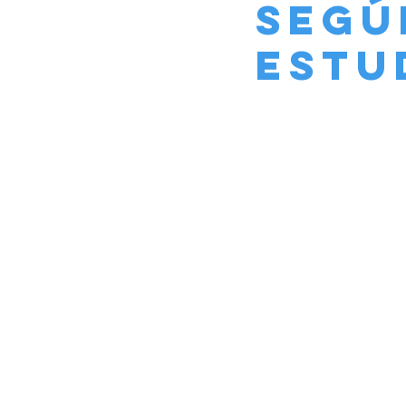
segú
estu