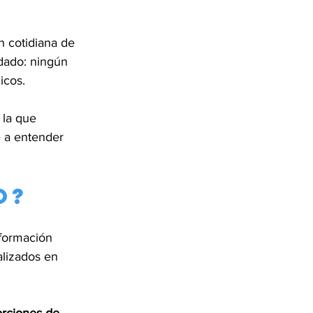
n cotidiana de 
dado: ningún 
icos.
la que 
e a entender 
o?
nformación 
lizados en 