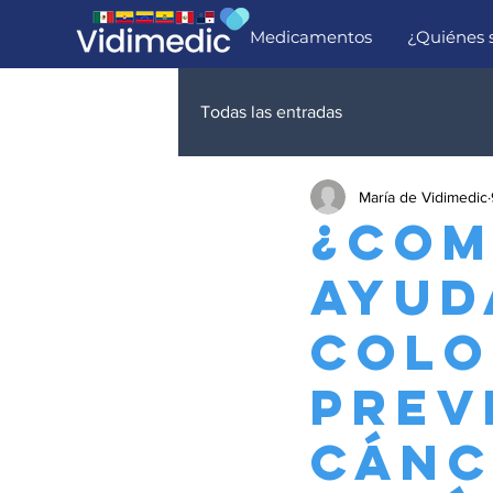
Medicamentos
¿Quiénes
Todas las entradas
María de Vidimedic
¿Com
ayud
colo
prev
cánc