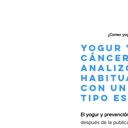
¿Comer yogu
Yogur 
cáncer
analiz
habitu
con un
tipo e
El yogur y prevenció
después de la publica