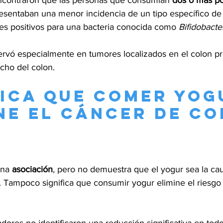
ncontraron que las personas que consumían 
dos o más po
resentaban una menor incidencia de un tipo específico de
res positivos para una bacteria conocida como 
Bifidobact
ervó especialmente en tumores localizados en el colon pr
echo del colon.
fica que comer yog
ne el cáncer de co
una 
asociación
, pero no demuestra que el yogur sea la cau
 Tampoco significa que consumir yogur elimine el riesgo 