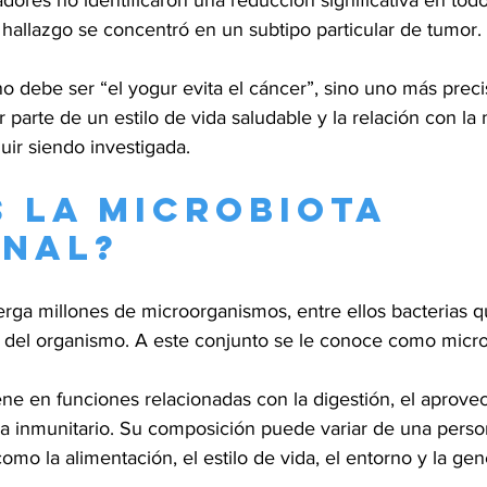
dores no identificaron una reducción significativa en todo
l hallazgo se concentró en un subtipo particular de tumor.
no debe ser “el yogur evita el cáncer”, sino uno más prec
r parte de un estilo de vida saludable y la relación con la 
uir siendo investigada.
s la microbiota 
inal?
erga millones de microorganismos, entre ellos bacterias q
 del organismo. A este conjunto se le conoce como microbi
ene en funciones relacionadas con la digestión, el aprov
ma inmunitario. Su composición puede variar de una person
como la alimentación, el estilo de vida, el entorno y la gen