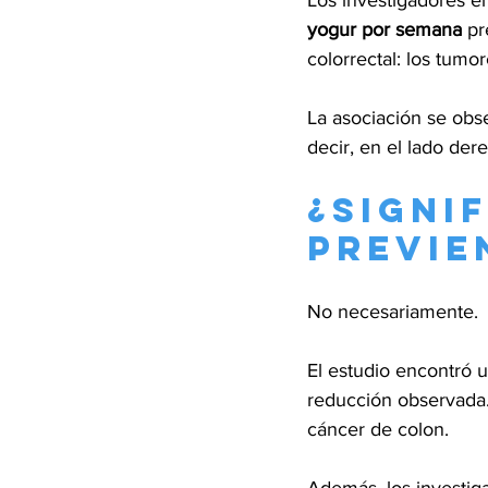
Los investigadores e
yogur por semana
 p
colorrectal: los tumo
La asociación se obs
decir, en el lado der
¿Signi
previe
No necesariamente.
El estudio encontró 
reducción observada.
cáncer de colon.