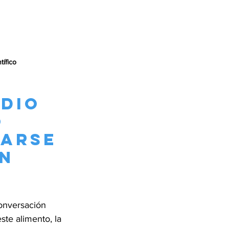
ífico
dio 
 
arse 
n 
onversación 
ste alimento, la 