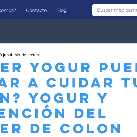
 somos?
Contacto
Blog
9 jun
4 min de lectura
er yogur pue
ar a cuidar t
n? Yogur y
ención del
er de colon