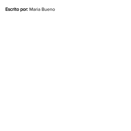
Escrito por:
 Maria Bueno
Fuente:
DiarioUno
Ver todo
Entradas recientes