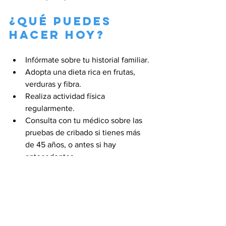
¿Qué puedes 
hacer hoy?
Infórmate sobre tu historial familiar.
Adopta una dieta rica en frutas, 
verduras y fibra.
Realiza actividad física 
regularmente.
Consulta con tu médico sobre las 
pruebas de cribado si tienes más 
de 45 años, o antes si hay 
antecedentes.
Comparte esta información con 
familiares y amigos: la prevención 
salva vidas.
Escrito por: 
Maria Bueno