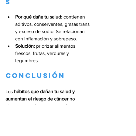
s
Por qué daña tu salud:
 contienen 
aditivos, conservantes, grasas trans 
y exceso de sodio. Se relacionan 
con inflamación y sobrepeso.
Solución:
 priorizar alimentos 
frescos, frutas, verduras y 
legumbres.
Conclusión
Los 
hábitos que dañan tu salud y 
aumentan el riesgo de cáncer
 no 
siempre son obvios, pero todos 
podemos empezar a cambiarlos: 
moverse más, dormir mejor, reducir el 
estrés, evitar alcohol, tabaco y frituras, y 
priorizar alimentos frescos sobre 