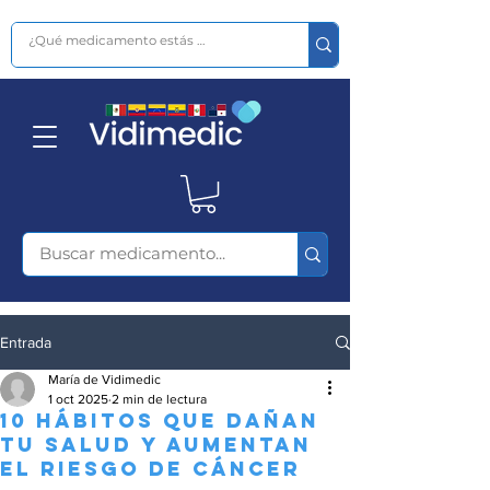
Entrada
María de Vidimedic
1 oct 2025
2 min de lectura
10 hábitos que dañan
tu salud y aumentan
el riesgo de cáncer