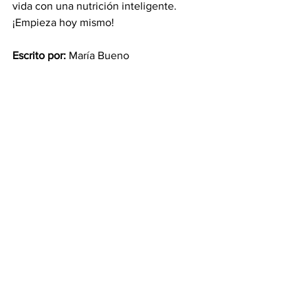
vida con una nutrición inteligente. 
¡Empieza hoy mismo!
Escrito por:
 María Bueno
Fuente:
La dieta mediterránea reduce el 
riesgo de cáncer vinculado a la obesidad
Ver todo
Entradas recientes