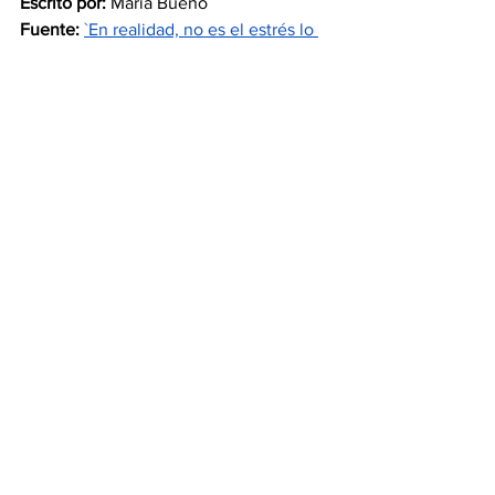
Escrito por:
 Maria Bueno
Fuente:
`En realidad, no es el estrés lo 
que nos mata o envejece, sino la forma 
de afrontarlo´
Ver todo
Entradas recientes